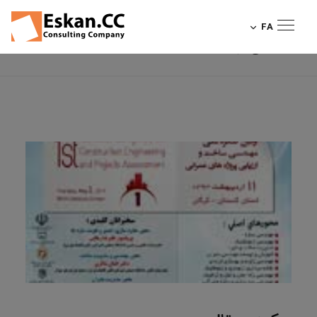
بررسی مدیریت ارزش در
FA
منتشر شده در: 1393
سیستمهای نوین L.S.F